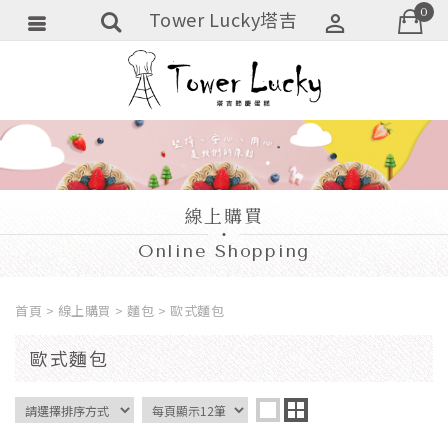
0
Tower Lucky塔吉
會員登入
會員註冊
忘記密碼
訂單查詢
線上購買
追蹤清單
Online Shopping
匯款通知
首頁
線上購買
麵包
歐式麵包
歐式麵包